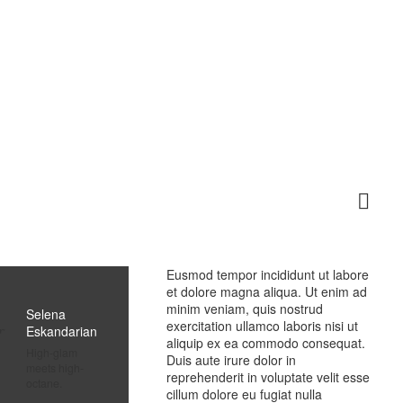

Eusmod tempor incididunt ut labore
et dolore magna aliqua. Ut enim ad
minim veniam, quis nostrud
Selena
exercitation ullamco laboris nisi ut
Eskandarian
aliquip ex ea commodo consequat.
High-glam
Duis aute irure dolor in
meets high-
reprehenderit in voluptate velit esse
octane.
cillum dolore eu fugiat nulla