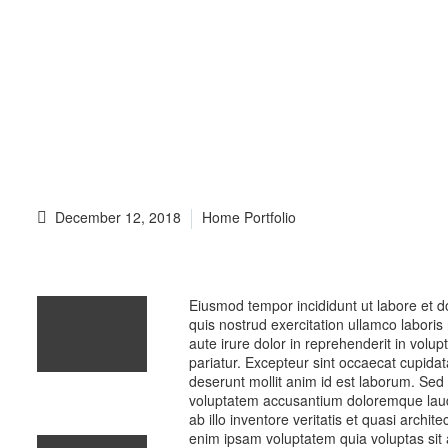
My greatest ambition is to save great moments
WHISPERS IN THE DARK
December 12, 2018
Home Portfolio
Eiusmod tempor incididunt ut labore et 
quis nostrud exercitation ullamco labori
aute irure dolor in reprehenderit in volupt
pariatur. Excepteur sint occaecat cupidata
deserunt mollit anim id est laborum. Sed u
voluptatem accusantium doloremque lau
ab illo inventore veritatis et quasi archi
enim ipsam voluptatem quia voluptas sit a