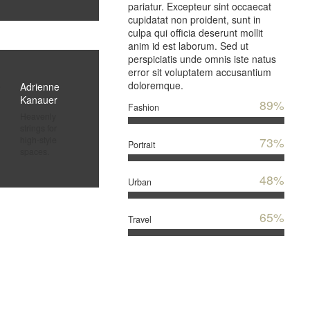
pariatur. Excepteur sint occaecat
cupidatat non proident, sunt in
culpa qui officia deserunt mollit
anim id est laborum. Sed ut
perspiciatis unde omnis iste natus
error sit voluptatem accusantium
doloremque.
Adrienne
Kanauer
89%
Fashion
Heavenly
strings for
high-style
73%
Portrait
spaces.
48%
Urban
65%
Travel