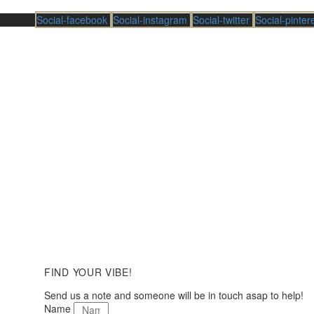
Social-facebook
Social-instagram
Social-twitter
Social-pinter
FIND YOUR VIBE!
Send us a note and someone will be in touch asap to help!
Name