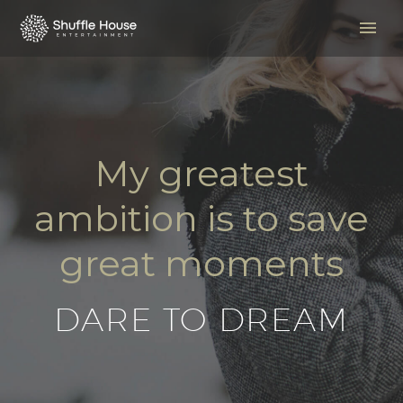
My greatest
ambition is to save
great moments
DARE TO DREAM